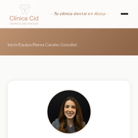
Tu clínica dental en Alcoy
Servicios
Inicio
/
Equipo
/
Nerea Canales González
Implantes Dentales
Nuestro equipo
Ortodoncia
Casos reales
Alineadores
Multimedia
Estética Dental
Contacto
Odontología General
Odontopediatría
+34 633 54 54 80
Dental Empowering