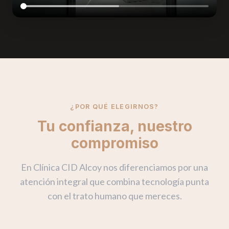
¿POR QUÉ ELEGIRNOS?
Tu confianza, nuestro
compromiso
En Clínica CID Alcoy nos diferenciamos por una
atención integral que combina tecnología punta
con el trato humano que mereces.