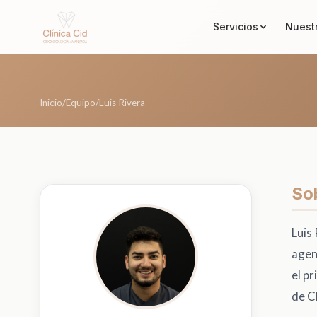
Servicios
Nuest
Inicio
/
Equipo
/
Luis Rivera
Sob
Luis
agen
el pr
de Cl