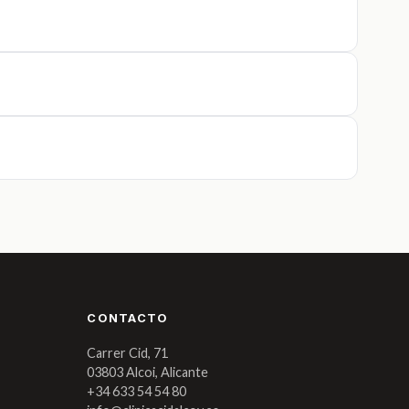
CONTACTO
Carrer Cid, 71
03803 Alcoi, Alicante
+34 633 54 54 80