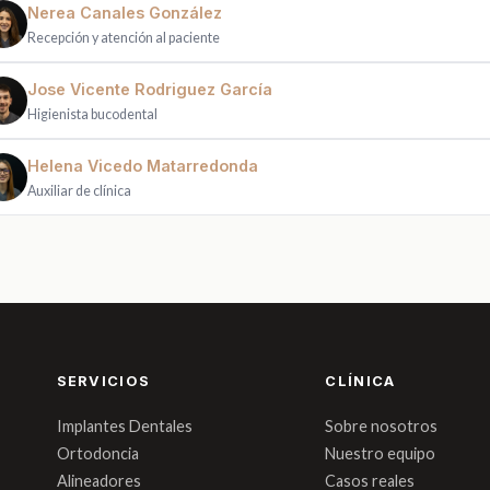
Nerea Canales González
Recepción y atención al paciente
Jose Vicente Rodriguez García
Higienista bucodental
Helena Vicedo Matarredonda
Auxiliar de clínica
SERVICIOS
CLÍNICA
Implantes Dentales
Sobre nosotros
Ortodoncia
Nuestro equipo
Alineadores
Casos reales